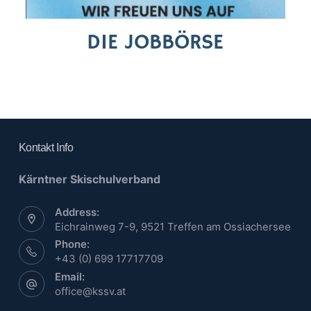
DIE JOBBÖRSE
Kontakt Info
Kärntner Skischulverband
Address:
Eichrainweg 7-9, 9521 Treffen am Ossiachersee
Phone:
+43 (0) 699 17717709
Email:
office@kssv.at